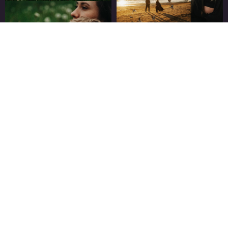
ВНИМАНИЕ
После того как вы пройдете
регистрацию по кнопке ниже, у вас
автоматически появится
всплывающее окно,
подтверждающее вашу заявку
.