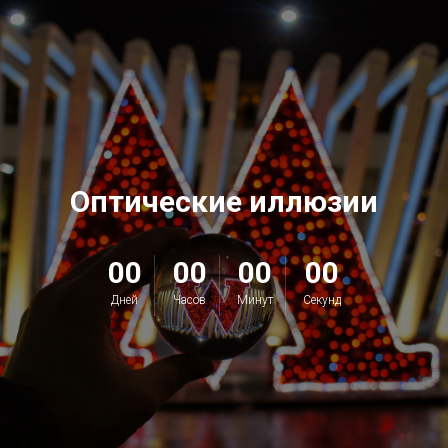
Оптические иллюзии
00
00
00
00
Дней
Часов
Минут
Секунд