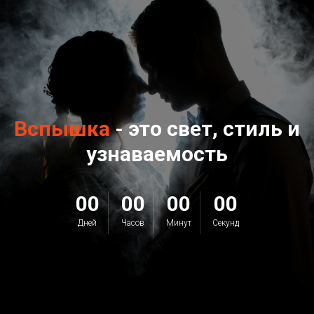
Вспышка
- это свет, стиль и
узнаваемость
00
00
00
00
Дней
Часов
Минут
Секунд